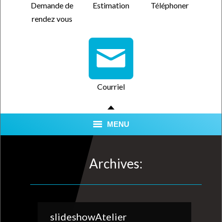
Demande de
Estimation
Téléphoner
rendez vous
Courriel
MENU
SERVICES
Archives:
QUALITÉ CERTIFIÉE
NOUS TROUVER
slideshowAtelier
FORFAITS