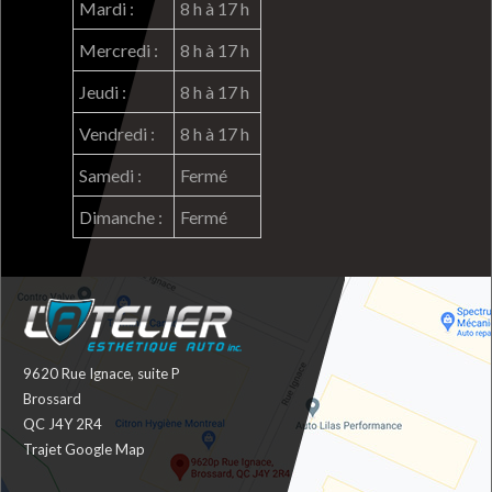
Mardi :
8 h à 17 h
EMPLOIS
Mercredi :
8 h à 17 h
Jeudi :
8 h à 17 h
Vendredi :
8 h à 17 h
Samedi :
Fermé
Dimanche :
Fermé
9620 Rue Ignace, suite P
Brossard
QC J4Y 2R4
Trajet Google Map