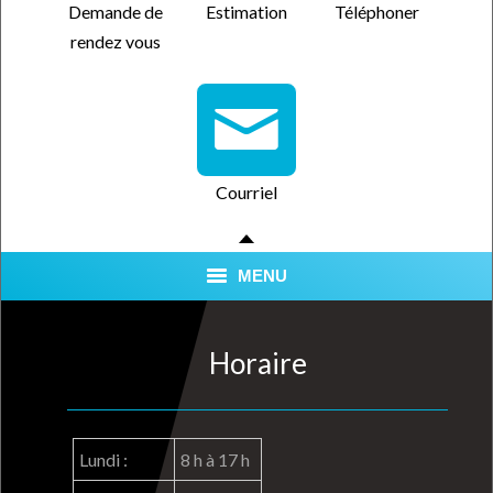
Demande de
Estimation
Téléphoner
rendez vous
Courriel
MENU
SERVICES
Horaire
QUALITÉ CERTIFIÉE
NOUS TROUVER
Lundi :
8 h à 17 h
FORFAITS