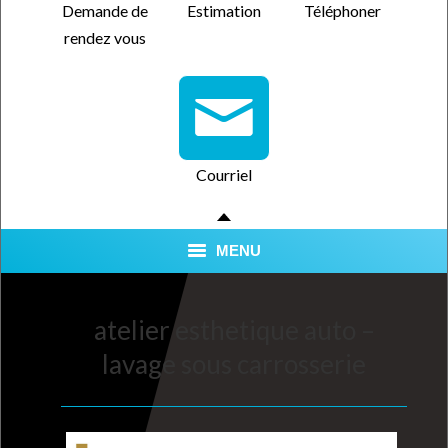
Demande de
Estimation
Téléphoner
rendez vous
Courriel
MENU
SERVICES
atelier esthetique auto –
QUALITÉ CERTIFIÉE
lavage sous carrosserie
NOUS TROUVER
FORFAITS