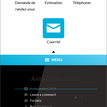
Demande de
Estimation
Téléphoner
rendez vous
Courriel
MENU
SERVICES
Antirouille annuel
QUALITÉ CERTIFIÉE
8 novembre 2019
NOUS TROUVER
Leave a comment
Forfaits
FORFAITS
By
Félix Massé