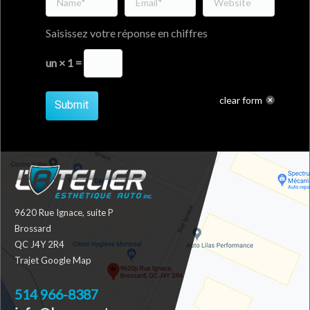
Saisissez votre réponse en chiffres
un × 1 =
clear form
Submit
9620 Rue Ignace, suite P
Brossard
QC J4Y 2R4
Trajet Google Map
514 966-8387